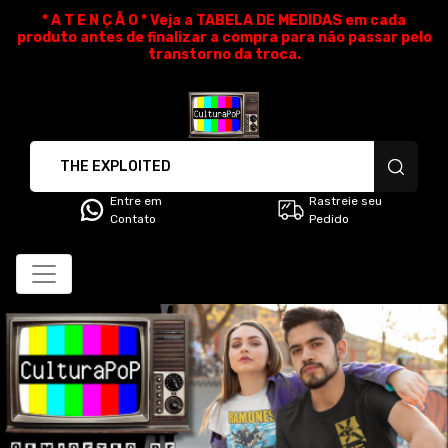
* A T E N Ç Ã O * Veja a TABELA DE MEDIDAS em cada
produto antes de finalizar a compra para não passar pelo
transtorno da troca.
CulturaPoP Camisetas - Cami
Entre em
Rastreie seu
Contato
Pedido