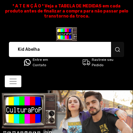
* A T E N Ç Ã O * Veja a TABELA DE MEDIDAS em cada
produto antes de finalizar a compra para não passar pelo
transtorno da troca.
CulturaPoP Camisetas - Cami
Entre em
Rastreie seu
Contato
Pedido