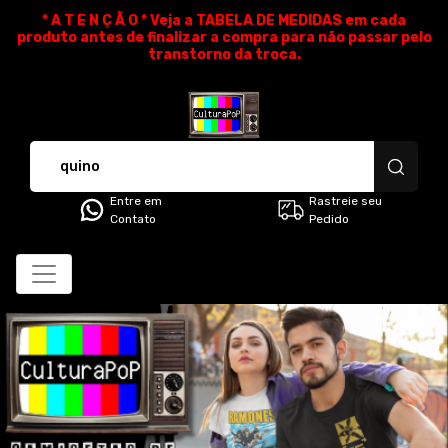
* A T E N Ç Ã O * Veja a TABELA DE MEDIDAS em cada
produto antes de finalizar a compra para não passar pelo
transtorno da troca.
CulturaPoP Camisetas - Cami
Entre em
Rastreie seu
Contato
Pedido