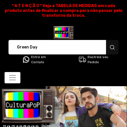
* A T E N Ç Ã O * Veja a TABELA DE MEDIDAS em cada
produto antes de finalizar a compra para não passar pelo
transtorno da troca.
CulturaPoP Camisetas - Cami
Entre em
Rastreie seu
Contato
Pedido