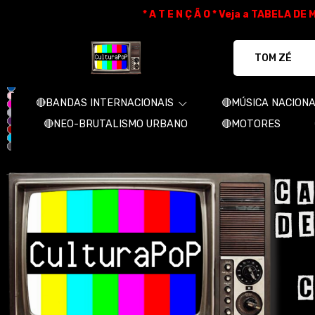
* A T E N Ç Ã O * Veja a TABELA D
CulturaPoP Camisetas - Camisetas e 
🔴BANDAS INTERNACIONAIS
🔴MÚSICA NACION
🔴NEO-BRUTALISMO URBANO
🔴MOTORES