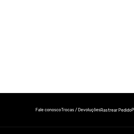
Fale conosco
Trocas / Devoluções
P
Rastrear Pedido