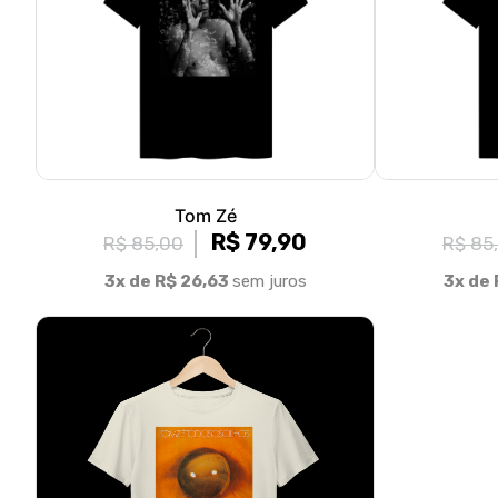
Tom Zé
R$ 79,90
R$ 85,00
R$ 85
3x de R$ 26,63
sem juros
3x de 