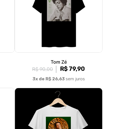
Tom Zé
R$ 79,90
R$ 90,00
3x de R$ 26,63
sem juros