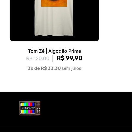
Tom Zé | Algodão Prime
R$ 99,90
R$ 120,00
3x de R$ 33,30
sem juros