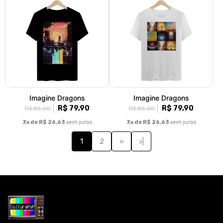
‎Imagine Dragons
‎Imagine Dragons
R$ 79,90
R$ 79,90
R$ 85,00
R$ 85,00
3x de R$ 26,63
sem juros
3x de R$ 26,63
sem juros
1
2
»
>|