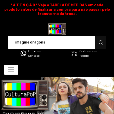
* A T E N Ç Ã O * Veja a TABELA DE MEDIDAS em cada
produto antes de finalizar a compra para não passar pelo
transtorno da troca.
CulturaPoP Camisetas - Cami
Entre em
Rastreie seu
Contato
Pedido