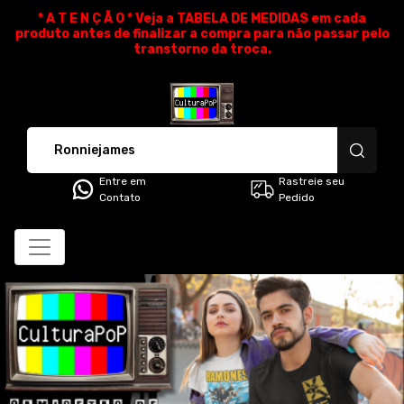
* A T E N Ç Ã O * Veja a TABELA DE MEDIDAS em cada
produto antes de finalizar a compra para não passar pelo
transtorno da troca.
CulturaPoP Camisetas - Cami
Entre em
Rastreie seu
Contato
Pedido