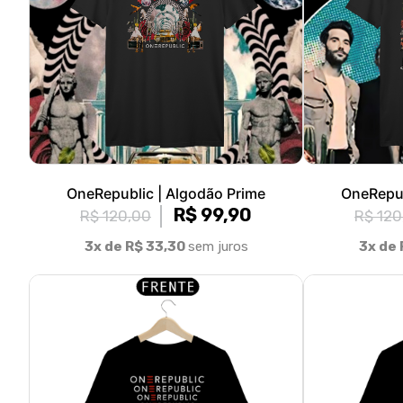
OneRepublic | Algodão Prime
OneRepub
R$ 99,90
R$ 120,00
R$ 120
3x de R$ 33,30
sem juros
3x de 