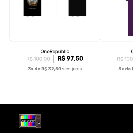
OneRepublic
R$ 97,50
R$ 100,00
R$ 100
3x de R$ 32,50
sem juros
3x de 