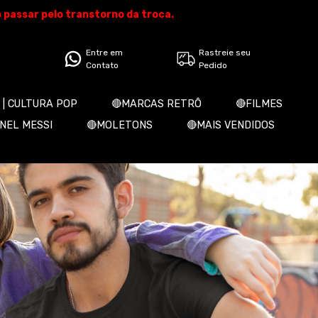
o passar pelo transtorno da troca.
Entre em
Rastreie seu
Contato
Pedido
 | CULTURA POP
🔴MARCAS RETRÔ
🔴FILMES
ONEL MESSI
🔴MOLETONS
🔴MAIS VENDIDOS