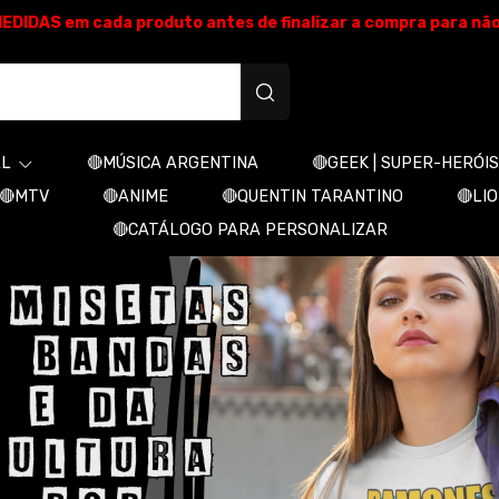
E MEDIDAS em cada produto antes de finalizar a compra para nã
produtos personalizados
AL
🔴MÚSICA ARGENTINA
🔴GEEK | SUPER-HERÓIS
🔴MTV
🔴ANIME
🔴QUENTIN TARANTINO
🔴LI
🔴CATÁLOGO PARA PERSONALIZAR