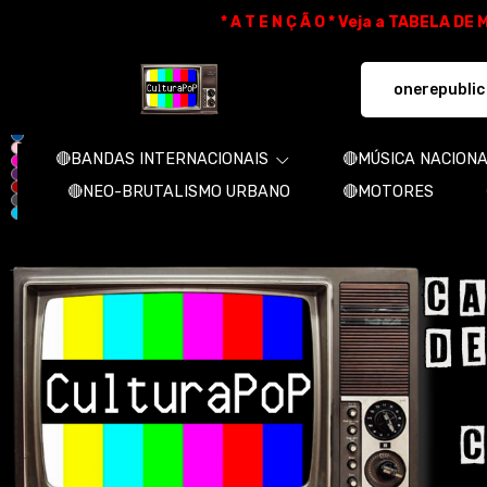
* A T E N Ç Ã O * Veja a TABELA D
CulturaPoP Camisetas - Camisetas e 
🔴BANDAS INTERNACIONAIS
🔴MÚSICA NACION
🔴NEO-BRUTALISMO URBANO
🔴MOTORES