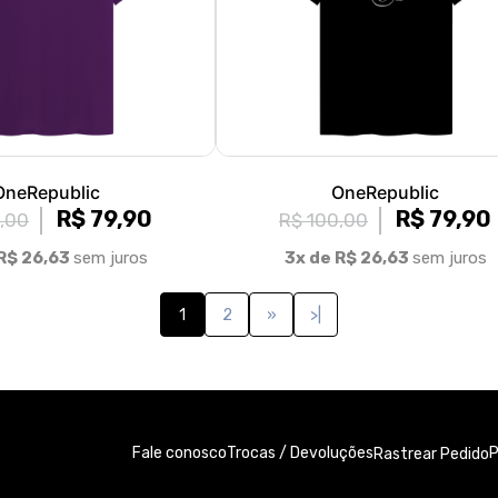
OneRepublic
OneRepublic
R$ 79,90
R$ 79,90
,00
R$ 100,00
R$ 26,63
sem juros
3x de R$ 26,63
sem juros
1
2
»
>|
Fale conosco
Trocas / Devoluções
P
Rastrear Pedido