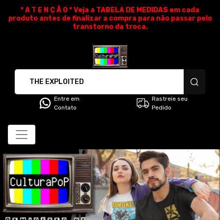
* A T E N Ç Ã O * Veja a TABELA DE MEDIDAS em cada
produto antes de finalizar a compra para não passar pelo
transtorno da troca.
CulturaPoP Camisetas - Cami
Entre em
Rastreie seu
Contato
Pedido