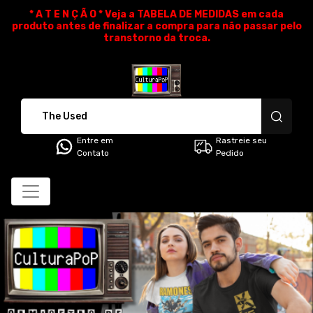
* A T E N Ç Ã O * Veja a TABELA DE MEDIDAS em cada
produto antes de finalizar a compra para não passar pelo
transtorno da troca.
CulturaPoP Camisetas - Cami
Entre em
Rastreie seu
Contato
Pedido