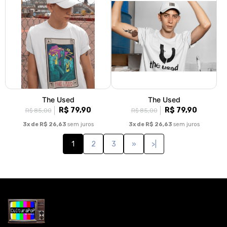
The Used
The Used
R$ 79,90
R$ 79,90
R$ 85,00
R$ 85,00
3x de R$ 26,63
sem juros
3x de R$ 26,63
sem juros
1
2
3
»
>|