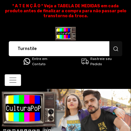
* A T E N Ç Ã O * Veja a TABELA DE MEDIDAS em cada
produto antes de finalizar a compra para não passar pelo
transtorno da troca.
CulturaPoP Camisetas - Cami
Entre em
Rastreie seu
Contato
Pedido