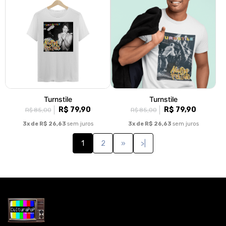
Turnstile
Turnstile
R$ 79,90
R$ 79,90
R$ 85,00
R$ 85,00
3x de R$ 26,63
sem juros
3x de R$ 26,63
sem juros
1
2
»
>|