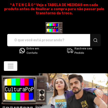
* A T E N Ç Ã O * Veja a TABELA DE MEDIDAS em cada
produto antes de finalizar a compra para não passar pelo
transtorno da troca.
CulturaPoP Camisetas - Cami
Entre em
Rastreie seu
Contato
Pedido