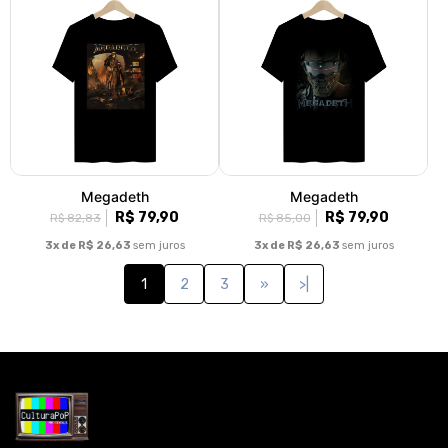
Megadeth
Megadeth
R$ 79,90
R$ 79,90
R$ 82,83
R$ 85,00
3x de R$ 26,63
sem juros
3x de R$ 26,63
sem juros
1
2
3
»
>|