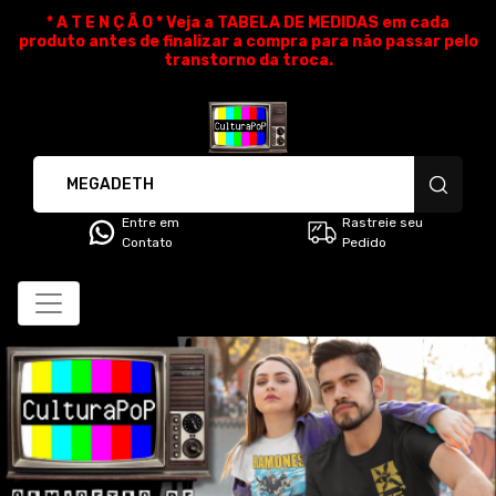
* A T E N Ç Ã O * Veja a TABELA DE MEDIDAS em cada
produto antes de finalizar a compra para não passar pelo
transtorno da troca.
CulturaPoP Camisetas - Cami
Entre em
Rastreie seu
Contato
Pedido