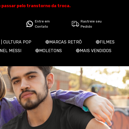
o passar pelo transtorno da troca.
Entre em
Rastreie seu
Contato
Pedido
 | CULTURA POP
🔴MARCAS RETRÔ
🔴FILMES
ONEL MESSI
🔴MOLETONS
🔴MAIS VENDIDOS