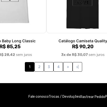
o Baby Long Classic
Catálogo Camiseta Qualit
R$ 85,25
R$ 90,20
R$ 28,42
sem juros
3x de R$ 30,07
sem juros
1
2
3
4
»
>|
Fale conosco
Trocas / Devoluções
P
Rastrear Pedido