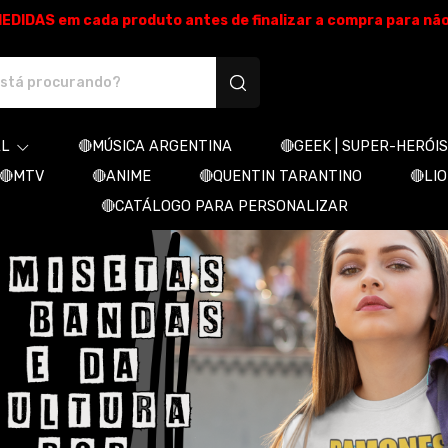
E MEDIDAS em cada produto antes de finalizar a compra para nã
produtos personalizados
AL
🔴MÚSICA ARGENTINA
🔴GEEK | SUPER-HERÓIS
🔴MTV
🔴ANIME
🔴QUENTIN TARANTINO
🔴LI
🔴CATÁLOGO PARA PERSONALIZAR