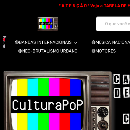
* A T E N Ç Ã O * Veja a TABELA D
CulturaPoP Camisetas - Camisetas e 
🔴BANDAS INTERNACIONAIS
🔴MÚSICA NACION
🔴NEO-BRUTALISMO URBANO
🔴MOTORES