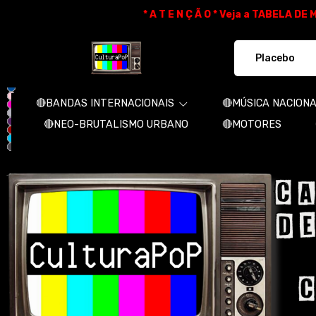
* A T E N Ç Ã O * Veja a TABELA D
CulturaPoP Camisetas - Camisetas e 
🔴BANDAS INTERNACIONAIS
🔴MÚSICA NACION
🔴NEO-BRUTALISMO URBANO
🔴MOTORES