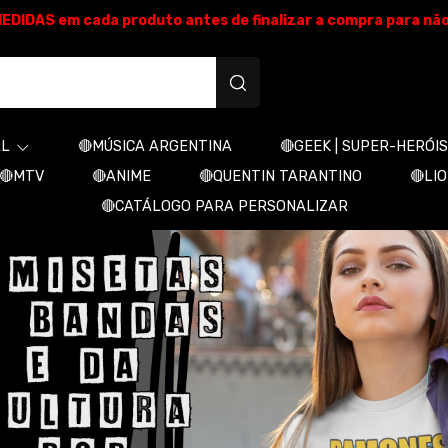
E MEDIDAS em cada produto antes de finalizar a compra para nã
produtos personalizados
AL
🔴MÚSICA ARGENTINA
🔴GEEK | SUPER-HERÓIS
🔴MTV
🔴ANIME
🔴QUENTIN TARANTINO
🔴LI
🔴CATÁLOGO PARA PERSONALIZAR