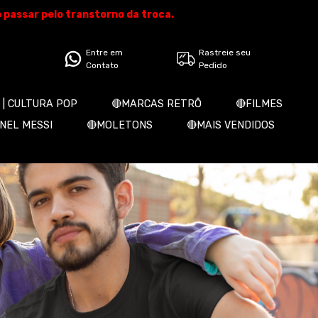
o passar pelo transtorno da troca.
Entre em
Rastreie seu
Contato
Pedido
 | CULTURA POP
🔴MARCAS RETRÔ
🔴FILMES
ONEL MESSI
🔴MOLETONS
🔴MAIS VENDIDOS