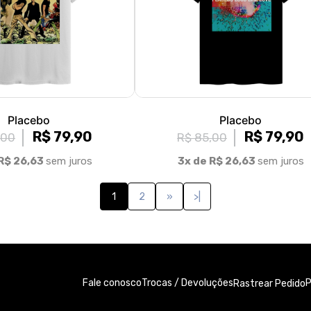
Placebo
Placebo
R$ 79,90
R$ 79,90
,00
R$ 85,00
R$ 26,63
sem juros
3x de R$ 26,63
sem juros
1
2
»
>|
Fale conosco
Trocas / Devoluções
P
Rastrear Pedido