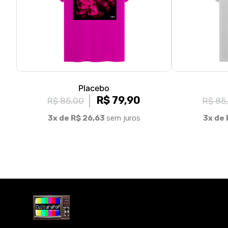
Placebo
R$ 79,90
R$ 85,00
R$ 85
3x de R$ 26,63
sem juros
3x de 