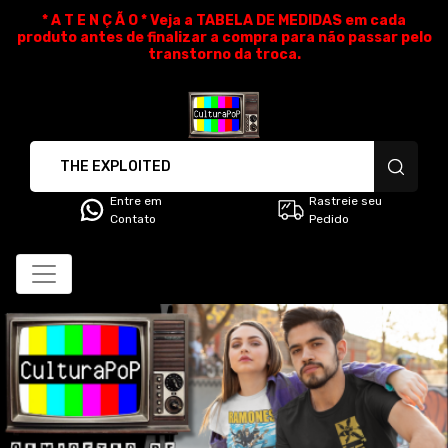
* A T E N Ç Ã O * Veja a TABELA DE MEDIDAS em cada
produto antes de finalizar a compra para não passar pelo
transtorno da troca.
CulturaPoP Camisetas - Cami
Entre em
Rastreie seu
Contato
Pedido