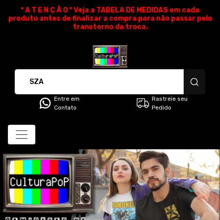
* A T E N Ç Ã O * Veja a TABELA DE MEDIDAS em cada
produto antes de finalizar a compra para não passar pelo
transtorno da troca.
CulturaPoP Camisetas - Cami
Entre em
Rastreie seu
Contato
Pedido