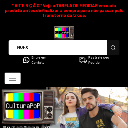
* A T E N Ç Ã O * Veja a TABELA DE MEDIDAS em cada
produto antes de finalizar a compra para não passar pelo
transtorno da troca.
CulturaPoP Camisetas - Cami
Entre em
Rastreie seu
Contato
Pedido