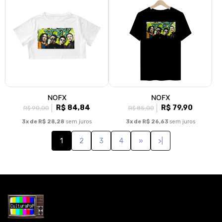
NOFX
NOFX
R$ 84,84
R$ 79,90
R$ 90,00
R$ 85,00
3x de R$ 28,28
sem juros
3x de R$ 26,63
sem juros
1
2
3
4
»
>|