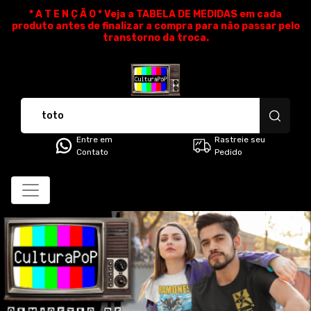
* A T E N Ç Ã O * Veja a TABELA DE MEDIDAS em cada
produto antes de finalizar a compra para não passar pelo
transtorno da troca.
CulturaPoP Camisetas - Cami
Entre em
Rastreie seu
Contato
Pedido