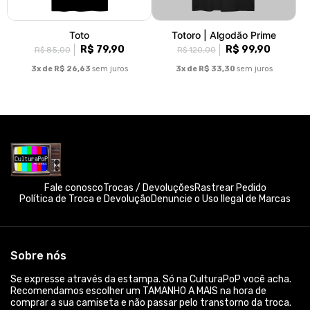
Toto
Totoro | Algodão Prime
R$ 79,90
R$ 99,90
R$ 85,00
R$ 120,00
3x de R$ 26,63
sem juros
3x de R$ 33,30
sem juros
Fale conosco
Trocas / Devoluções
Rastrear Pedido
Política de Troca e Devolução
Denuncie o Uso Ilegal de Marcas
Sobre nós
Se expresse através da estampa. Só na CulturaPoP você acha.
Recomendamos escolher um TAMANHO A MAIS na hora de
comprar a sua camiseta e não passar pelo transtorno da troca.