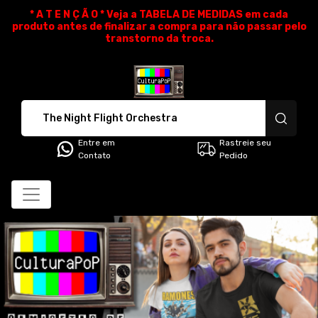
* A T E N Ç Ã O * Veja a TABELA DE MEDIDAS em cada
produto antes de finalizar a compra para não passar pelo
transtorno da troca.
CulturaPoP Camisetas - Cami
Entre em
Rastreie seu
Contato
Pedido