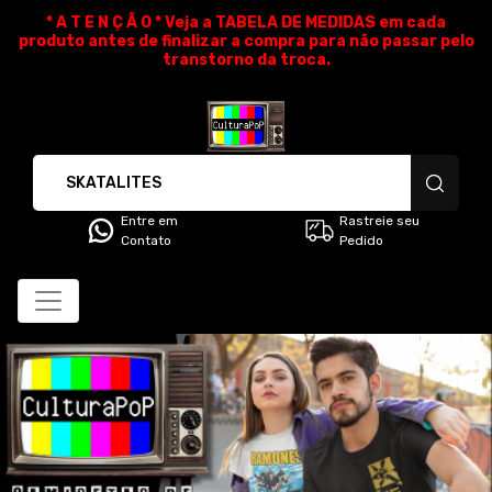
* A T E N Ç Ã O * Veja a TABELA DE MEDIDAS em cada
produto antes de finalizar a compra para não passar pelo
transtorno da troca.
CulturaPoP Camisetas - Cami
Entre em
Rastreie seu
Contato
Pedido