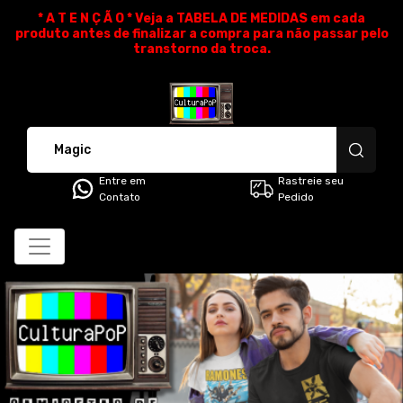
* A T E N Ç Ã O * Veja a TABELA DE MEDIDAS em cada
produto antes de finalizar a compra para não passar pelo
transtorno da troca.
CulturaPoP Camisetas - Cami
Entre em
Rastreie seu
Contato
Pedido