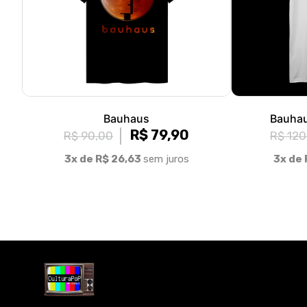
Bauhaus
Bauhau
R$ 79,90
R$ 90,00
R$ 120
3x de R$ 26,63
sem juros
3x de 