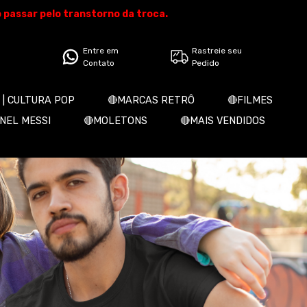
o passar pelo transtorno da troca.
Entre em
Rastreie seu
Contato
Pedido
 | CULTURA POP
🔴MARCAS RETRÔ
🔴FILMES
ONEL MESSI
🔴MOLETONS
🔴MAIS VENDIDOS