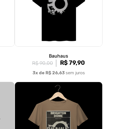
Bauhaus
R$ 79,90
R$ 90,00
3x de R$ 26,63
sem juros