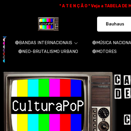
* A T E N Ç Ã O * Veja a TABELA D
CulturaPoP Camisetas - Camisetas e 
🔴BANDAS INTERNACIONAIS
🔴MÚSICA NACION
🔴NEO-BRUTALISMO URBANO
🔴MOTORES