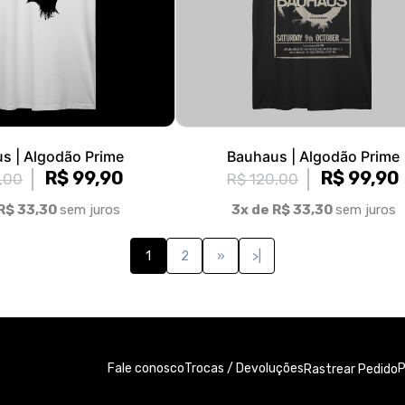
s | Algodão Prime
Bauhaus | Algodão Prime
R$ 99,90
R$ 99,90
,00
R$ 120,00
R$ 33,30
sem juros
3x de R$ 33,30
sem juros
1
2
»
>|
Fale conosco
Trocas / Devoluções
P
Rastrear Pedido