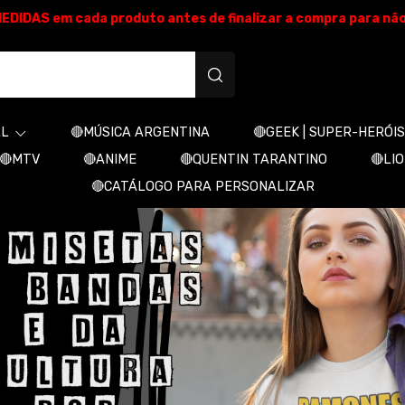
E MEDIDAS em cada produto antes de finalizar a compra para nã
produtos personalizados
AL
🔴MÚSICA ARGENTINA
🔴GEEK | SUPER-HERÓIS
🔴MTV
🔴ANIME
🔴QUENTIN TARANTINO
🔴LI
🔴CATÁLOGO PARA PERSONALIZAR