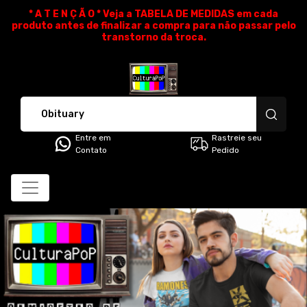
* A T E N Ç Ã O * Veja a TABELA DE MEDIDAS em cada
produto antes de finalizar a compra para não passar pelo
transtorno da troca.
CulturaPoP Camisetas - Cami
Entre em
Rastreie seu
Contato
Pedido