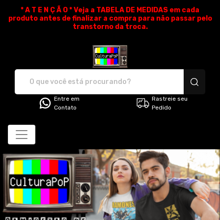
* A T E N Ç Ã O * Veja a TABELA DE MEDIDAS em cada
produto antes de finalizar a compra para não passar pelo
transtorno da troca.
CulturaPoP Camisetas - Cami
Entre em
Rastreie seu
Contato
Pedido