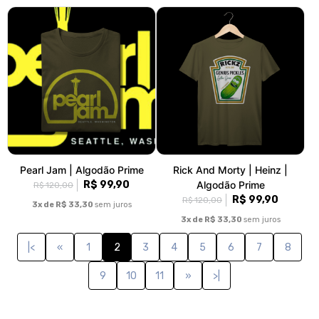
Pearl Jam | Algodão Prime
Rick And Morty | Heinz |
R$ 99,90
Algodão Prime
R$ 120,00
R$ 99,90
R$ 120,00
3x de R$ 33,30
sem juros
3x de R$ 33,30
sem juros
|<
«
1
2
3
4
5
6
7
8
9
10
11
»
>|