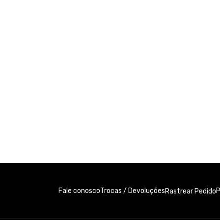
Fale conosco
Trocas / Devoluções
P
Rastrear Pedido