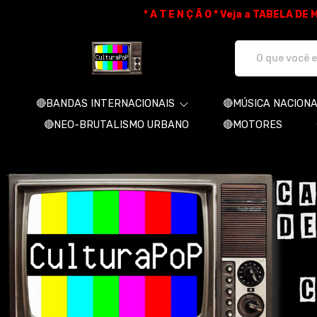
* A T E N Ç Ã O * Veja a TABELA D
CulturaPoP Camisetas - Camisetas e 
🔴BANDAS INTERNACIONAIS
🔴MÚSICA NACION
🔴NEO-BRUTALISMO URBANO
🔴MOTORES