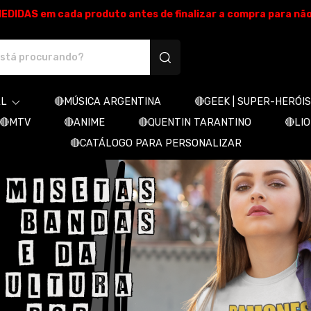
E MEDIDAS em cada produto antes de finalizar a compra para nã
produtos personalizados
AL
🔴MÚSICA ARGENTINA
🔴GEEK | SUPER-HERÓIS
🔴MTV
🔴ANIME
🔴QUENTIN TARANTINO
🔴LI
🔴CATÁLOGO PARA PERSONALIZAR