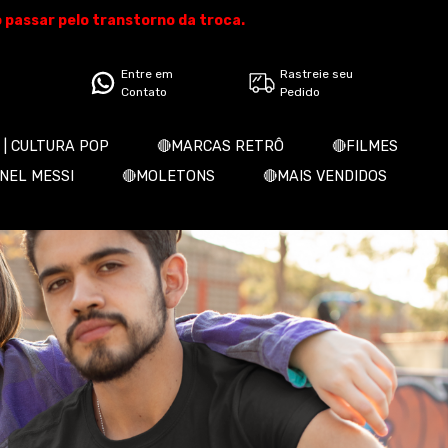
o passar pelo transtorno da troca.
Entre em
Rastreie seu
Contato
Pedido
 | CULTURA POP
🔴MARCAS RETRÔ
🔴FILMES
ONEL MESSI
🔴MOLETONS
🔴MAIS VENDIDOS