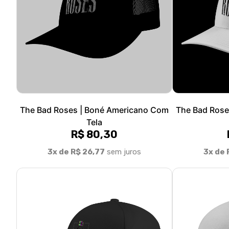
The Bad Roses | Boné Americano Com
The Bad Rose
Tela
R$ 80,30
3x de R$ 26,77
sem juros
3x de 