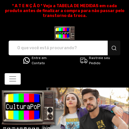
* A T E N Ç Ã O * Veja a TABELA DE MEDIDAS em cada
produto antes de finalizar a compra para não passar pelo
transtorno da troca.
CulturaPoP Camisetas - Cami
Entre em
Rastreie seu
Contato
Pedido