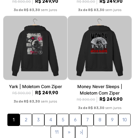
R$ 249,90
R$ 249,90
R$ 300,00
R$ 300,00
3x de R$ 83,30
sem juros
3x de R$ 83,30
sem juros
Yark | Moletom Com Ziper
Money Never Sleeps |
R$ 249,90
Moletom Com Ziper
R$ 300,00
R$ 249,90
R$ 300,00
3x de R$ 83,30
sem juros
3x de R$ 83,30
sem juros
1
2
3
4
5
6
7
8
9
10
11
»
>|