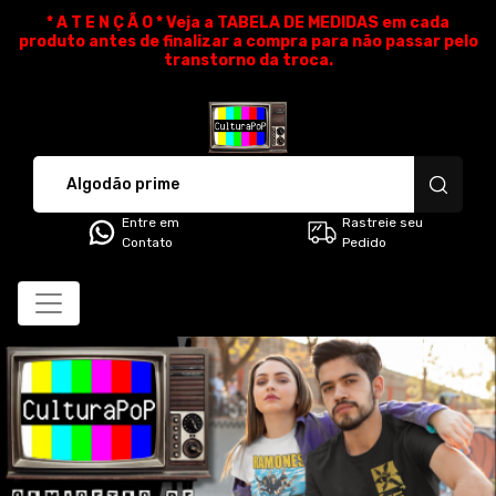
* A T E N Ç Ã O * Veja a TABELA DE MEDIDAS em cada
produto antes de finalizar a compra para não passar pelo
transtorno da troca.
CulturaPoP Camisetas - Cami
Entre em
Rastreie seu
Contato
Pedido