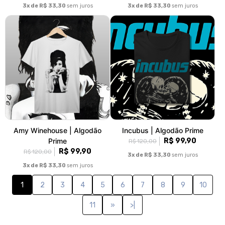
3x de R$ 33,30
sem juros
3x de R$ 33,30
sem juros
Amy Winehouse | Algodão
Incubus | Algodão Prime
Prime
R$ 99,90
R$ 120,00
R$ 99,90
R$ 120,00
3x de R$ 33,30
sem juros
3x de R$ 33,30
sem juros
1
2
3
4
5
6
7
8
9
10
11
»
>|