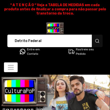
* A T E N Ç Ã O * Veja a TABELA DE MEDIDAS em cada
produto antes de finalizar a compra para não passar pelo
transtorno da troca.
CulturaPoP Camisetas - Cami
Entre em
Rastreie seu
Contato
Pedido