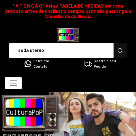
* A T E N Ç Ã O * Veja a TABELA DE MEDIDAS em cada
produto antes de finalizar a compra para não passar pelo
transtorno da troca.
CulturaPoP Camisetas - Cami
Entre em
Rastreie seu
Contato
Pedido