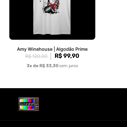
Amy Winehouse | Algodão Prime
R$ 99,90
R$ 120,00
3x de R$ 33,30
sem juros