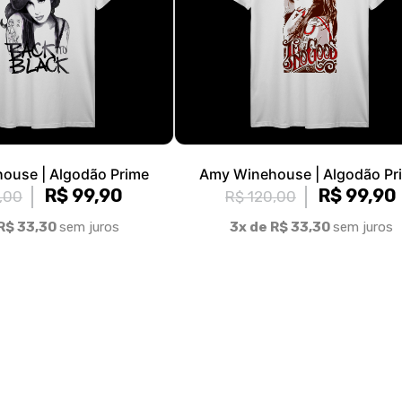
ouse | Algodão Prime
Amy Winehouse | Algodão Pr
R$ 99,90
R$ 99,90
,00
R$ 120,00
R$ 33,30
sem juros
3x de R$ 33,30
sem juros