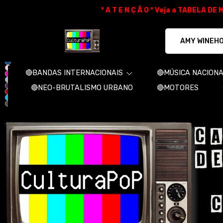
* A T E N Ç Ã O * Veja a TABELA D
CulturaPoP Camisetas - Camisetas e 
🔴BANDAS INTERNACIONAIS
🔴MÚSICA NACION
🔴NEO-BRUTALISMO URBANO
🔴MOTORES