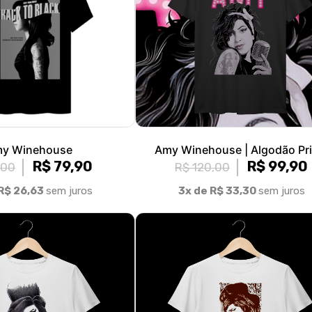
y Winehouse
Amy Winehouse | Algodão Pr
R$ 79,90
R$ 99,90
,00
R$ 120,00
R$ 26,63
sem juros
3x de R$ 33,30
sem juros