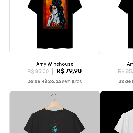
Amy Winehouse
Am
R$ 79,90
R$ 85,00
R$ 85
3x de R$ 26,63
sem juros
3x de 