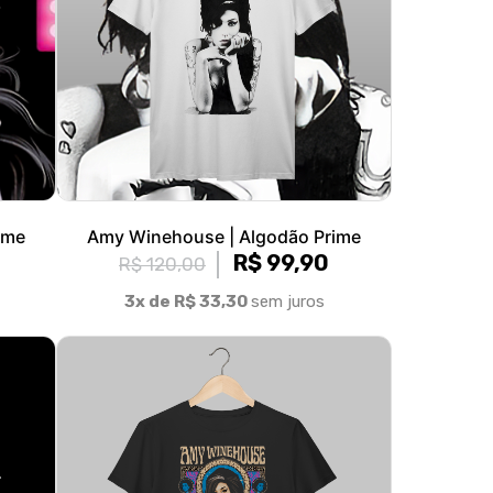
ime
Amy Winehouse | Algodão Prime
R$ 99,90
R$ 120,00
3x de R$ 33,30
sem juros