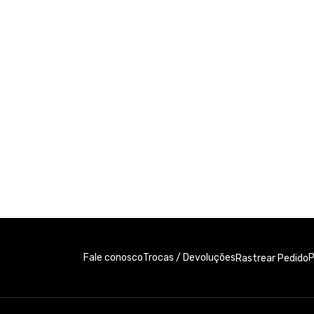
Fale conosco
Trocas / Devoluções
P
Rastrear Pedido