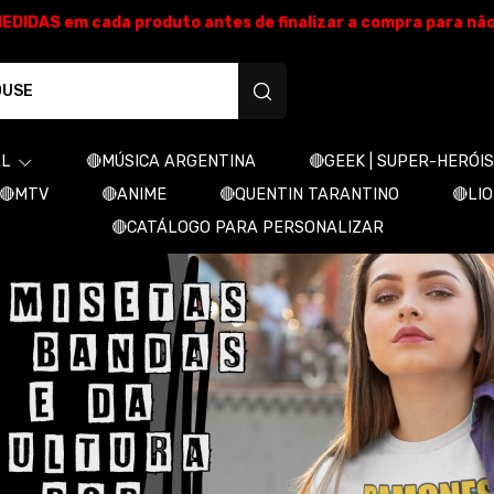
E MEDIDAS em cada produto antes de finalizar a compra para nã
produtos personalizados
AL
🔴MÚSICA ARGENTINA
🔴GEEK | SUPER-HERÓIS
🔴MTV
🔴ANIME
🔴QUENTIN TARANTINO
🔴LI
🔴CATÁLOGO PARA PERSONALIZAR