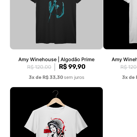
Amy Winehouse | Algodão Prime
Amy Wineh
R$ 99,90
R$ 120,00
R$ 120
3x de R$ 33,30
sem juros
3x de 