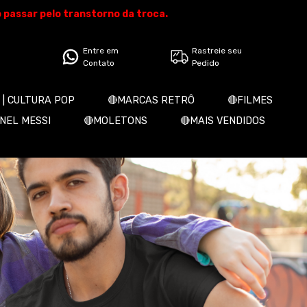
o passar pelo transtorno da troca.
Entre em
Rastreie seu
Contato
Pedido
 | CULTURA POP
🔴MARCAS RETRÔ
🔴FILMES
ONEL MESSI
🔴MOLETONS
🔴MAIS VENDIDOS