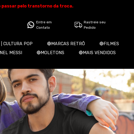
o passar pelo transtorno da troca.
Entre em
Rastreie seu
Contato
Pedido
 | CULTURA POP
🔴MARCAS RETRÔ
🔴FILMES
ONEL MESSI
🔴MOLETONS
🔴MAIS VENDIDOS