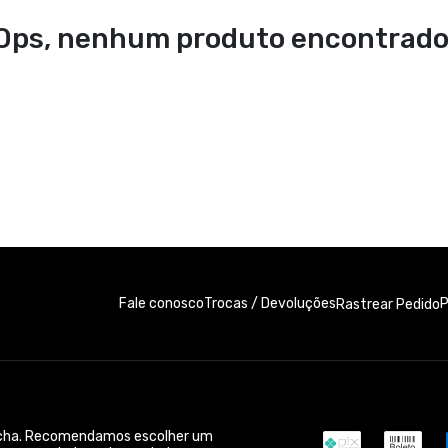
Ops, nenhum produto encontrado
Fale conosco
Trocas / Devoluções
P
Rastrear Pedido
acha. Recomendamos escolher um