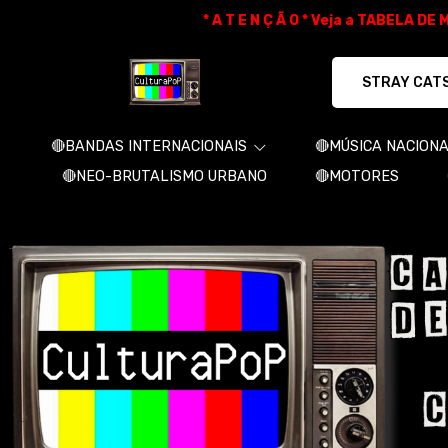
* A T E N Ç Ã O * Veja a TABELA D
CulturaPoP Camisetas - Camisetas e 
🔴BANDAS INTERNACIONAIS
🔴MÚSICA NACION
🔴NEO-BRUTALISMO URBANO
🔴MOTORES