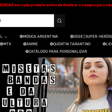
E MEDIDAS em cada produto antes de finalizar a compra para nã
produtos personalizados
AL
🔴MÚSICA ARGENTINA
🔴GEEK | SUPER-HERÓIS
🔴MTV
🔴ANIME
🔴QUENTIN TARANTINO
🔴LI
🔴CATÁLOGO PARA PERSONALIZAR