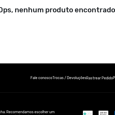
Ops, nenhum produto encontrado
Fale conosco
Trocas / Devoluções
P
Rastrear Pedido
acha. Recomendamos escolher um