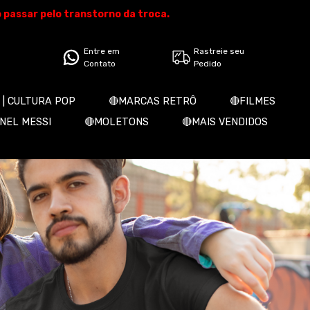
o passar pelo transtorno da troca.
Entre em
Rastreie seu
Contato
Pedido
 | CULTURA POP
🔴MARCAS RETRÔ
🔴FILMES
ONEL MESSI
🔴MOLETONS
🔴MAIS VENDIDOS