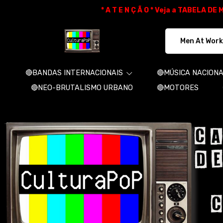
* A T E N Ç Ã O * Veja a TABELA D
CulturaPoP Camisetas - Camisetas e 
🔴BANDAS INTERNACIONAIS
🔴MÚSICA NACION
🔴NEO-BRUTALISMO URBANO
🔴MOTORES