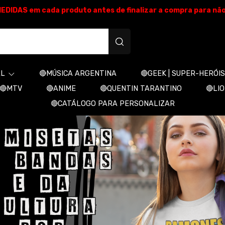
E MEDIDAS em cada produto antes de finalizar a compra para nã
produtos personalizados
AL
🔴MÚSICA ARGENTINA
🔴GEEK | SUPER-HERÓIS
🔴MTV
🔴ANIME
🔴QUENTIN TARANTINO
🔴LI
🔴CATÁLOGO PARA PERSONALIZAR