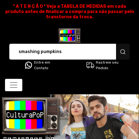
* A T E N Ç Ã O * Veja a TABELA DE MEDIDAS em cada
produto antes de finalizar a compra para não passar pelo
transtorno da troca.
CulturaPoP Camisetas - Cami
Entre em
Rastreie seu
Contato
Pedido