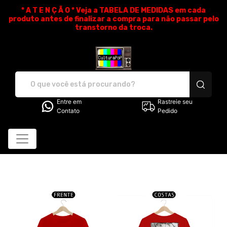
* A T E N Ç Ã O * Veja a TABELA DE MEDIDAS em cada
produto antes de finalizar a compra para não passar pelo
transtorno da troca.
CulturaPoP Camisetas - Cam
Entre em
Rastreie seu
Contato
Pedido