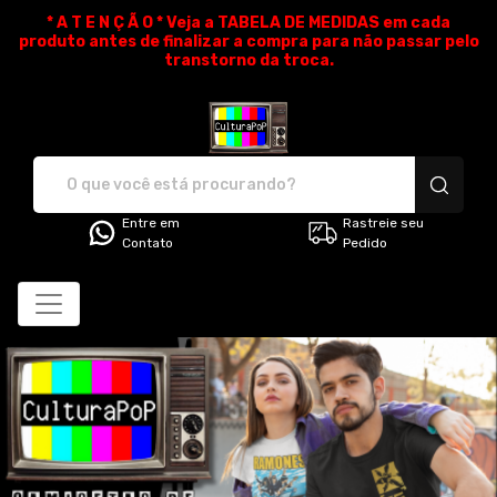
* A T E N Ç Ã O * Veja a TABELA DE MEDIDAS em cada
produto antes de finalizar a compra para não passar pelo
transtorno da troca.
CulturaPoP Camisetas - Cami
Entre em
Rastreie seu
Contato
Pedido