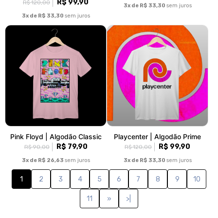
R$ 99,90
R$ 120,00
3x de R$ 33,30
sem juros
3x de R$ 33,30
sem juros
Pink Floyd | Algodão Classic
Playcenter | Algodão Prime
R$ 79,90
R$ 99,90
R$ 90,00
R$ 120,00
3x de R$ 26,63
sem juros
3x de R$ 33,30
sem juros
1
2
3
4
5
6
7
8
9
10
11
»
>|