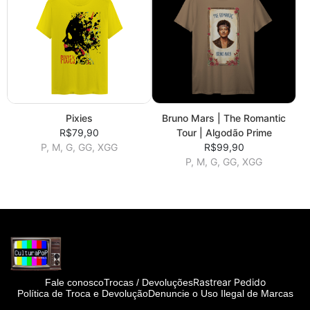
Pixies
Bruno Mars | The Romantic
R$79,90
Tour | Algodão Prime
P, M, G, GG, XGG
R$99,90
P, M, G, GG, XGG
Rastrear Pedido
Fale conosco
Trocas / Devoluções
Política de Troca e Devolução
Denuncie o Uso Ilegal de Marcas