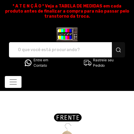
* A T E N Ç Ã O * Veja a TABELA DE MEDIDAS em cada
produto antes de finalizar a compra para não passar pelo
transtorno da troca.
CulturaPoP Camisetas - Cam
Entre em
Rastreie seu
Contato
Pedido