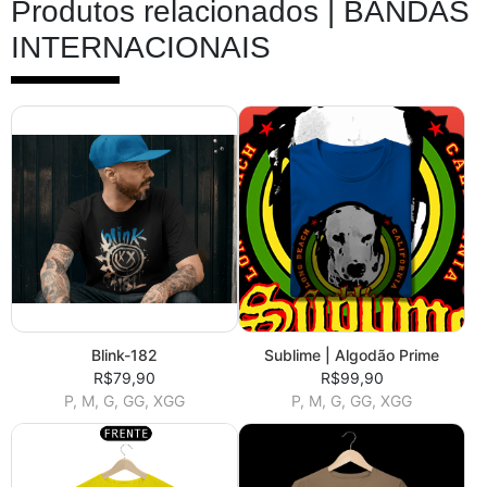
Produtos relacionados |
BANDAS
INTERNACIONAIS
Blink-182
Sublime | Algodão Prime
R$79,90
R$99,90
P, M, G, GG, XGG
P, M, G, GG, XGG