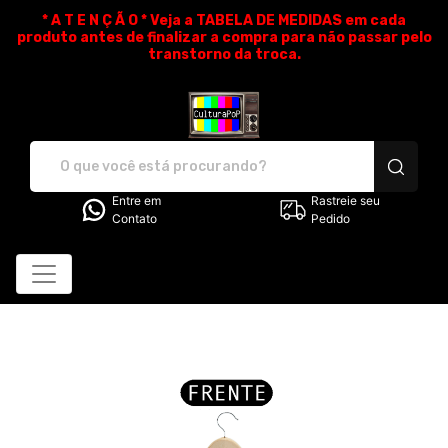
* A T E N Ç Ã O * Veja a TABELA DE MEDIDAS em cada
produto antes de finalizar a compra para não passar pelo
transtorno da troca.
CulturaPoP Camisetas - Cam
Entre em
Rastreie seu
Contato
Pedido