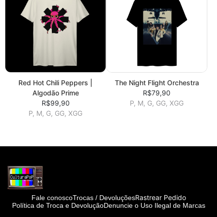
Red Hot Chili Peppers |
The Night Flight Orchestra
Algodão Prime
R$79,90
R$99,90
P, M, G, GG, XGG
P, M, G, GG, XGG
Rastrear Pedido
Fale conosco
Trocas / Devoluções
Política de Troca e Devolução
Denuncie o Uso Ilegal de Marcas