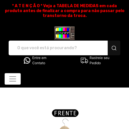
* A T E N Ç Ã O * Veja a TABELA DE MEDIDAS em cada
produto antes de finalizar a compra para não passar pelo
transtorno da troca.
CulturaPoP Camisetas - Cam
Entre em
Rastreie seu
Contato
Pedido