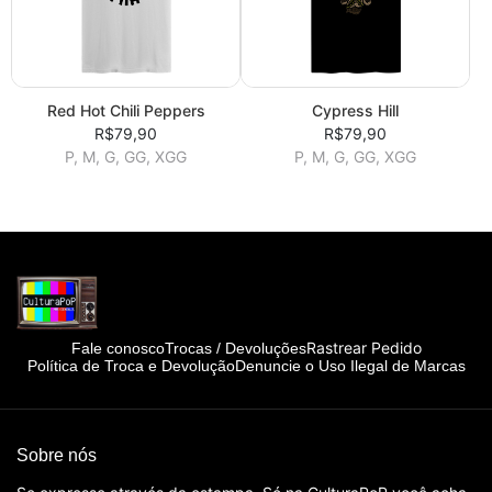
Red Hot Chili Peppers
Cypress Hill
R$79,90
R$79,90
P, M, G, GG, XGG
P, M, G, GG, XGG
Rastrear Pedido
Fale conosco
Trocas / Devoluções
Política de Troca e Devolução
Denuncie o Uso Ilegal de Marcas
Sobre nós