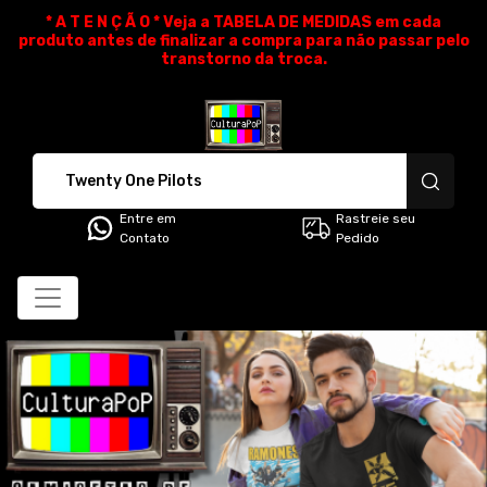
* A T E N Ç Ã O * Veja a TABELA DE MEDIDAS em cada
produto antes de finalizar a compra para não passar pelo
transtorno da troca.
CulturaPoP Camisetas - Cami
Entre em
Rastreie seu
Contato
Pedido