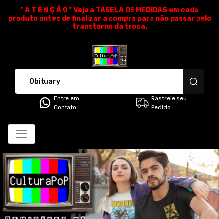
* A T E N Ç Ã O * Veja a TABELA DE MEDIDAS em cada
produto antes de finalizar a compra para não passar pelo
transtorno da troca.
CulturaPoP Camisetas - Cami
Entre em
Rastreie seu
Contato
Pedido