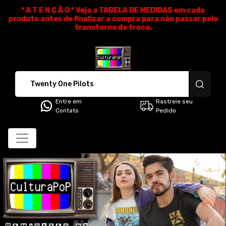
* A T E N Ç Ã O * Veja a TABELA DE MEDIDAS em cada
produto antes de finalizar a compra para não passar pelo
transtorno da troca.
CulturaPoP Camisetas - Cami
Entre em
Rastreie seu
Contato
Pedido