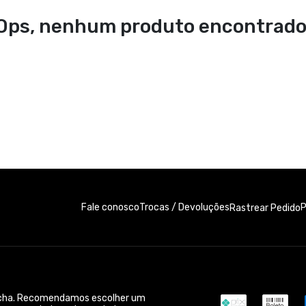
Ops, nenhum produto encontrado
Fale conosco
Trocas / Devoluções
P
Rastrear Pedido
acha. Recomendamos escolher um