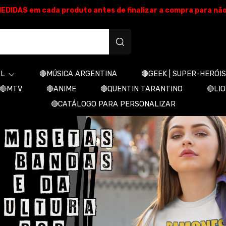
E MEDIDAS em cada produto antes de finalizar a compra para nã
produtos personalizados
AL
🔴MÚSICA ARGENTINA
🔴GEEK | SUPER-HERÓIS
🔴MTV
🔴ANIME
🔴QUENTIN TARANTINO
🔴LI
🔴CATÁLOGO PARA PERSONALIZAR