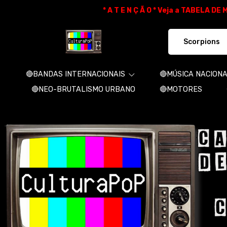
* A T E N Ç Ã O * Veja a TABELA D
CulturaPoP Camisetas - Camisetas e 
🔴BANDAS INTERNACIONAIS
🔴MÚSICA NACION
🔴NEO-BRUTALISMO URBANO
🔴MOTORES